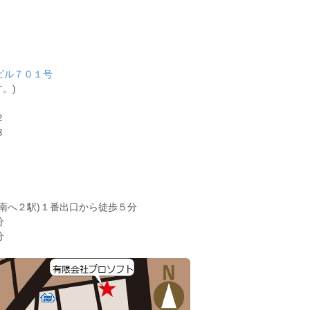
ビル７０１号
。)
２
３
南へ２駅)１番出口から徒歩５分
分
分