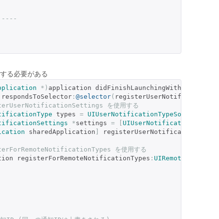
 
----
実装にする必要がある
pplication
*)
application didFinishLaunchingWithOptions
:(
 respondsToSelector
:
@selector
(
registerUserNotificationSe
terUserNotificationSettings を使用する
tificationType
 types 
=
UIUserNotificationTypeSound
|
UIU
tificationSettings
*
settings 
=
[
UIUserNotificationSettin
ication
 sharedApplication
]
 registerUserNotificationSetti
terForRemoteNotificationTypes を使用する
tion registerForRemoteNotificationTypes
:
UIRemoteNotifica