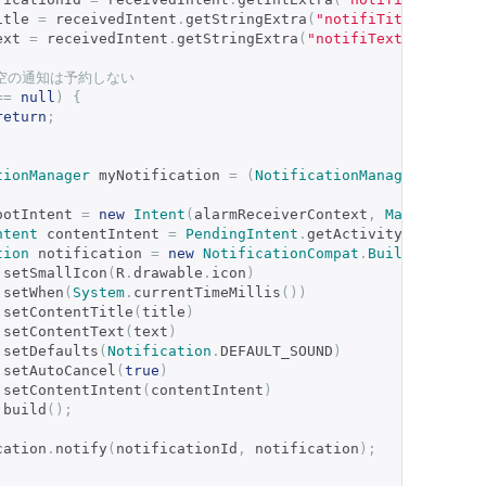
itle 
=
 receivedIntent
.
getStringExtra
(
"notifiTitle"
);
ext 
=
 receivedIntent
.
getStringExtra
(
"notifiText"
);
が空の通知は予約しない
==
null
)
{
return
;
tionManager
 myNotification 
=
(
NotificationManager
)
 conte
ootIntent 
=
new
Intent
(
alarmReceiverContext
,
MainActivit
ntent
 contentIntent 
=
PendingIntent
.
getActivity
(
alarmRec
tion
 notification 
=
new
NotificationCompat
.
Builder
(
conte
.
setSmallIcon
(
R
.
drawable
.
icon
)
.
setWhen
(
System
.
currentTimeMillis
())
// 表示時
.
setContentTitle
(
title
)
.
setContentText
(
text
)
.
setDefaults
(
Notification
.
DEFAULT_SOUND
)
// デフ
.
setAutoCancel
(
true
)
.
setContentIntent
(
contentIntent
)
.
build
();
ication
.
notify
(
notificationId
,
 notification
);