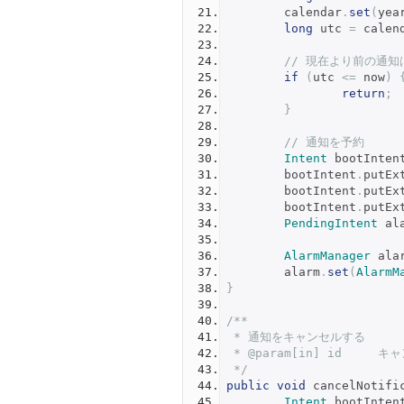
	calendar
.
set
(
yea
long
 utc 
=
 calen
// 現在より前の通
if
(
utc 
<=
 now
)
return
;
}
// 通知を予約
Intent
 bootInten
	bootIntent
.
putEx
	bootIntent
.
putEx
	bootIntent
.
putEx
PendingIntent
 al
AlarmManager
 ala
	alarm
.
set
(
AlarmM
}
/**
 * 通知をキャンセルする
 * @param[in] id    
 */
public
void
 cancelNotifi
Intent
 bootInten