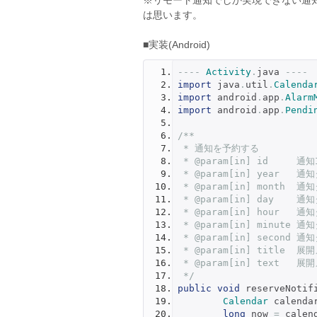
※リモート通知でしか実現できない通
は思います。
■実装(Android)
----
Activity
.
java 
----
import
 java
.
util
.
Calenda
import
 android
.
app
.
Alarm
import
 android
.
app
.
Pendi
/**
 * 通知を予約する
 * @param[in] id    
 * @param[in] year  
 * @param[in] month  
 * @param[in] day    
 * @param[in] hour   
 * @param[in] minute 
 * @param[in] second 
 * @param[in] title 
 * @param[in] text 
 */
public
void
 reserveNotif
Calendar
 calenda
long
 now 
=
 calen