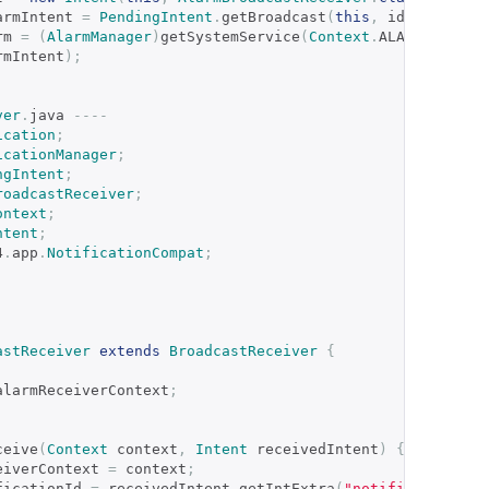
armIntent 
=
PendingIntent
.
getBroadcast
(
this
,
 id
,
 bootInt
rm 
=
(
AlarmManager
)
getSystemService
(
Context
.
ALARM_SERVIC
rmIntent
);
ver
.
java 
----
ication
;
icationManager
;
ngIntent
;
roadcastReceiver
;
ontext
;
ntent
;
4
.
app
.
NotificationCompat
;
astReceiver
extends
BroadcastReceiver
{
alarmReceiverContext
;
ceive
(
Context
 context
,
Intent
 receivedIntent
)
{
ceiverContext 
=
 context
;
ficationId 
=
 receivedIntent
.
getIntExtra
(
"notificationId"