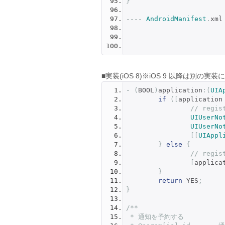
}
----
AndroidManifest
.
xml
■実装(iOS 8)※iOS 9 以降は別の
-
(
BOOL
)
application
:(
UIA
if
([
application
// regis
UIUserNo
UIUserNo
[[
UIAppl
}
else
{
// regis
[
applica
}
return
 YES
;
}
/**
 * 通知を予約する