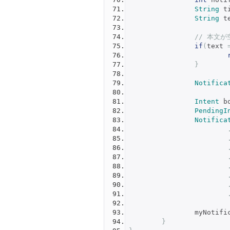
String
 t
String
 t
// 本文
if
(
text 
}
Notifica
Intent
 b
PendingI
Notifica
		myNotif
}