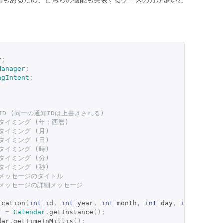
知もあるため、どちらの機能も実装するケースの方が多いと
r
;
Manager
;
ngIntent
;
 通知ID (同一の通知IDは上書きされる)
 通知タイミング (年：西暦)
通知タイミング (月)
通知タイミング (日)
通知タイミング (時)
通知タイミング (分)
通知タイミング (秒)
 展開メッセージのタイトル
  展開メッセージの詳細メッセージ
ication
(
int
 id
,
int
 year
,
int
 month
,
int
 day
,
int
 hour
,
r 
=
Calendar
.
getInstance
();
dar
.
getTimeInMillis
();