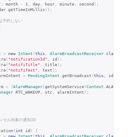
r
,
 month 
-
1
,
 day
,
 hour
,
 minute
,
 second
);
dar
.
getTimeInMillis
();
知は予約しない
{
t 
=
new
Intent
(
this
,
AlarmBroadcastReceiver
.
class
);
tra
(
"notificationId"
,
 id
);
tra
(
"notifiTitle"
,
 title
);
tra
(
"notifiText"
,
 text
);
armIntent 
=
PendingIntent
.
getBroadcast
(
this
,
 id
,
 bootInt
rm 
=
(
AlarmManager
)
getSystemService
(
Context
.
ALARM_SERVIC
anager
.
RTC_WAKEUP
,
 utc
,
 alarmIntent
);
 キャンセル対象の通知ID
cation
(
int
 id
)
{
t 
=
new
Intent
(
this
,
AlarmBroadcastReceiver
.
class
);