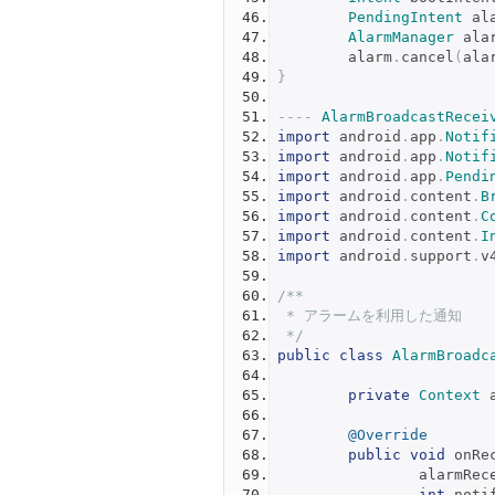
PendingIntent
 al
AlarmManager
 ala
	alarm
.
cancel
(
ala
}
----
AlarmBroadcastRecei
import
 android
.
app
.
Notif
import
 android
.
app
.
Notif
import
 android
.
app
.
Pendi
import
 android
.
content
.
B
import
 android
.
content
.
C
import
 android
.
content
.
I
import
 android
.
support
.
v
/**
 * アラームを利用した通知
 */
public
class
AlarmBroadc
private
Context
 
@Override
public
void
 onRe
		alarmRe
int
 noti